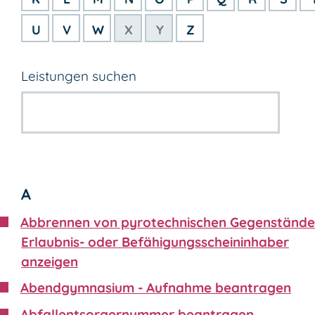
U
V
W
X
Y
Z
Leistungen suchen
A
Abbrennen von pyrotechnischen Gegenstände
Erlaubnis- oder Befähigungsscheininhaber
anzeigen
Abendgymnasium - Aufnahme beantragen
Abfallentsorgernummer beantragen