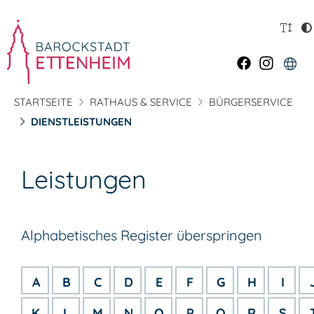
STARTSEITE
RATHAUS & SERVICE
BÜRGERSERVICE
DIENSTLEISTUNGEN
Leistungen
Alphabetisches Register überspringen
A
B
C
D
E
F
G
H
I
K
L
M
N
O
P
Q
R
S