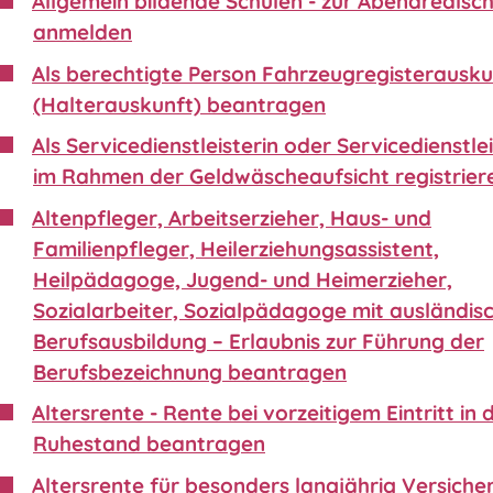
Allgemein bildende Schulen - zur Abendrealsc
anmelden
Als berechtigte Person Fahrzeugregisterausku
(Halterauskunft) beantragen
Als Servicedienstleisterin oder Servicedienstle
im Rahmen der Geldwäscheaufsicht registrier
Altenpfleger, Arbeitserzieher, Haus- und
Familienpfleger, Heilerziehungsassistent,
Heilpädagoge, Jugend- und Heimerzieher,
Sozialarbeiter, Sozialpädagoge mit ausländis
Berufsausbildung – Erlaubnis zur Führung der
Berufsbezeichnung beantragen
Altersrente - Rente bei vorzeitigem Eintritt in 
Ruhestand beantragen
Altersrente für besonders langjährig Versiche