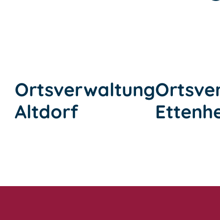
Ortsverwaltung
Ortsve
Altdorf
Ettenh