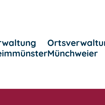
rwaltung
Ortsverwaltu
eimmünster
Münchweier