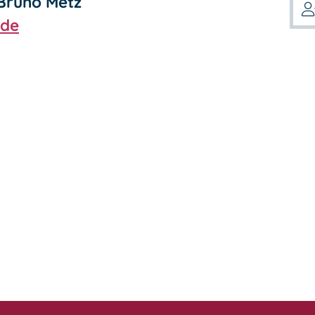
Bruno
Metz
.de