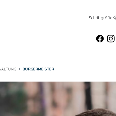
Schriftgröße
K
WALTUNG
BÜRGERMEISTER