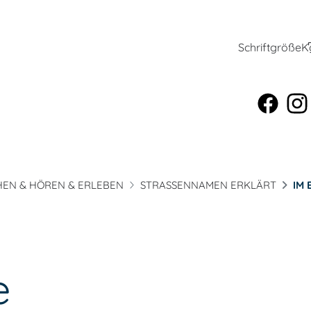
Schriftgröße
K
HEN & HÖREN & ERLEBEN
STRASSENNAMEN ERKLÄRT
IM
e