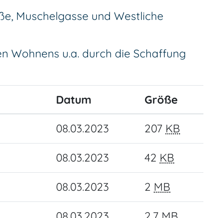
ße, Muschelgasse und Westliche
hen Wohnens u.a. durch die Schaffung
Datum
Größe
08.03.2023
207
KB
08.03.2023
42
KB
08.03.2023
2
MB
08.03.2023
2,7
MB