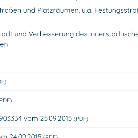
raßen und Platzräumen, u.a. Festungsstra
nstadt und Verbesserung des innerstädtisc
zen
DF)
(PDF)
5903334 vom 25.09.2015
(PDF)
om 24.09.2015
(PDF)