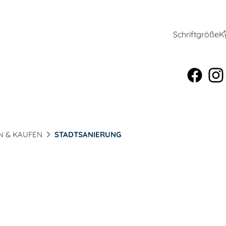
Schriftgröße
K
N & KAUFEN
STADTSANIERUNG
g