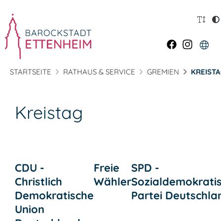
STARTSEITE
RATHAUS & SERVICE
GREMIEN
KREIST
Kreistag
CDU -
Freie
SPD -
Christlich
Wähler
Sozialdemokrati
Demokratische
Partei Deutschla
Union