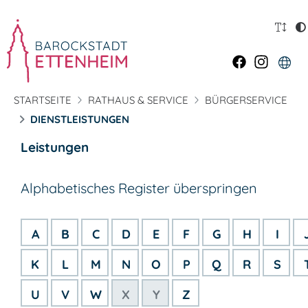
STARTSEITE
RATHAUS & SERVICE
BÜRGERSERVICE
DIENSTLEISTUNGEN
Leistungen
Alphabetisches Register überspringen
A
B
C
D
E
F
G
H
I
K
L
M
N
O
P
Q
R
S
U
V
W
X
Y
Z