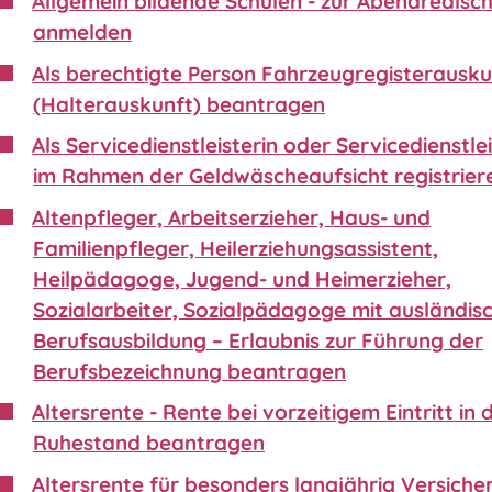
Allgemein bildende Schulen - zur Abendrealsc
anmelden
Als berechtigte Person Fahrzeugregisterausku
(Halterauskunft) beantragen
Als Servicedienstleisterin oder Servicedienstle
im Rahmen der Geldwäscheaufsicht registrier
Altenpfleger, Arbeitserzieher, Haus- und
Familienpfleger, Heilerziehungsassistent,
Heilpädagoge, Jugend- und Heimerzieher,
Sozialarbeiter, Sozialpädagoge mit ausländis
Berufsausbildung – Erlaubnis zur Führung der
Berufsbezeichnung beantragen
Altersrente - Rente bei vorzeitigem Eintritt in 
Ruhestand beantragen
Altersrente für besonders langjährig Versiche