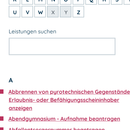
U
V
W
X
Y
Z
Leistungen suchen
A
Abbrennen von pyrotechnischen Gegenstände
Erlaubnis- oder Befähigungsscheininhaber
anzeigen
Abendgymnasium - Aufnahme beantragen
Abfallentsorgernummer beantragen