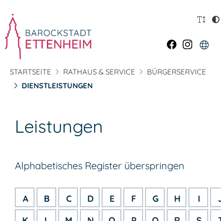
STARTSEITE
RATHAUS & SERVICE
BÜRGERSERVICE
DIENSTLEISTUNGEN
Leistungen
Alphabetisches Register überspringen
A
B
C
D
E
F
G
H
I
K
L
M
N
O
P
Q
R
S