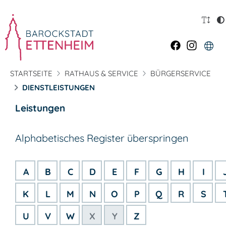
STARTSEITE
RATHAUS & SERVICE
BÜRGERSERVICE
DIENSTLEISTUNGEN
Leistungen
Alphabetisches Register überspringen
A
B
C
D
E
F
G
H
I
K
L
M
N
O
P
Q
R
S
U
V
W
X
Y
Z