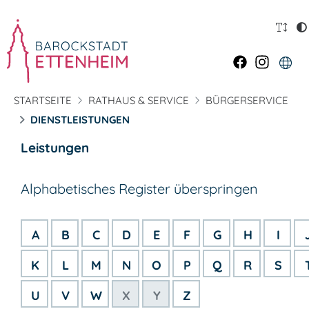
STARTSEITE
RATHAUS & SERVICE
BÜRGERSERVICE
DIENSTLEISTUNGEN
Leistungen
Alphabetisches Register überspringen
A
B
C
D
E
F
G
H
I
K
L
M
N
O
P
Q
R
S
U
V
W
X
Y
Z