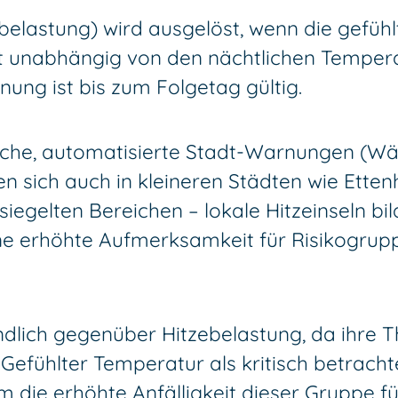
lastung) wird ausgelöst, wenn die gefüh
lt unabhängig von den nächtlichen Tempera
ung ist bis zum Folgetag gültig.
iche, automatisierte Stadt-Warnungen (Wär
n sich auch in kleineren Städten wie Ette
siegelten Bereichen – lokale Hitzeinseln bi
eine erhöhte Aufmerksamkeit für Risikogru
lich gegenüber Hitzebelastung, da ihre Th
 Gefühlter Temperatur als kritisch betrach
 die erhöhte Anfälligkeit dieser Gruppe f