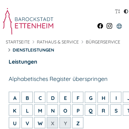
STARTSEITE
RATHAUS & SERVICE
BÜRGERSERVICE
DIENSTLEISTUNGEN
Leistungen
Alphabetisches Register überspringen
A
B
C
D
E
F
G
H
I
K
L
M
N
O
P
Q
R
S
U
V
W
X
Y
Z