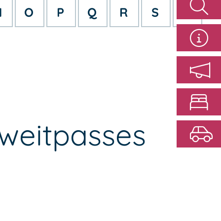
N
O
P
Q
R
S
T
Zweitpasses