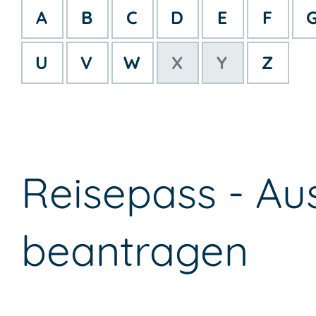
A
B
C
D
E
F
U
V
W
X
Y
Z
Reisepass - Au
beantragen