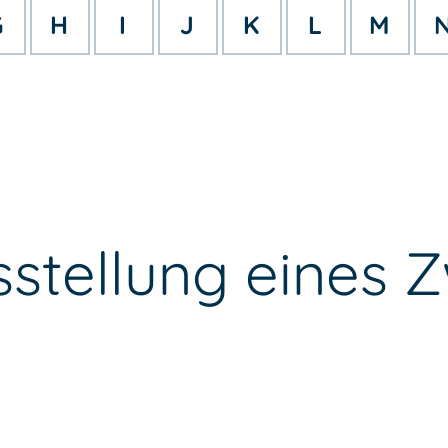
G
H
I
J
K
L
M
sstellung eines 