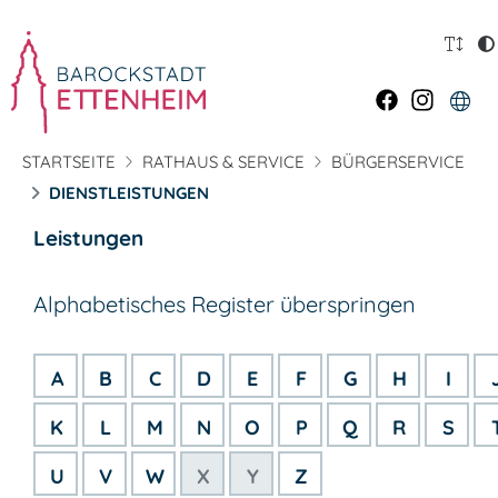
STARTSEITE
RATHAUS & SERVICE
BÜRGERSERVICE
DIENSTLEISTUNGEN
Leistungen
Alphabetisches Register überspringen
A
B
C
D
E
F
G
H
I
K
L
M
N
O
P
Q
R
S
U
V
W
X
Y
Z