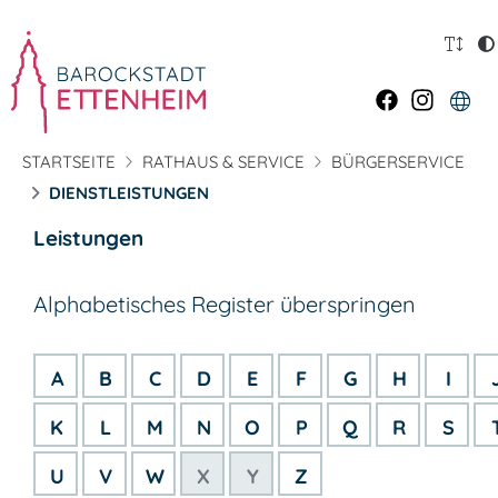
STARTSEITE
RATHAUS & SERVICE
BÜRGERSERVICE
DIENSTLEISTUNGEN
Leistungen
Alphabetisches Register überspringen
A
B
C
D
E
F
G
H
I
K
L
M
N
O
P
Q
R
S
U
V
W
X
Y
Z