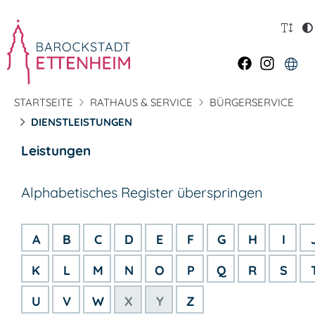
STARTSEITE
RATHAUS & SERVICE
BÜRGERSERVICE
DIENSTLEISTUNGEN
Leistungen
Alphabetisches Register überspringen
A
B
C
D
E
F
G
H
I
K
L
M
N
O
P
Q
R
S
U
V
W
X
Y
Z