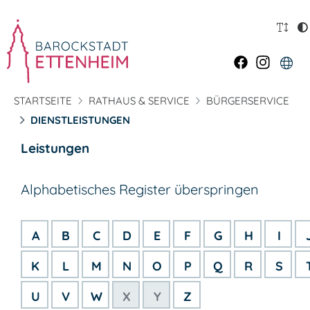
STARTSEITE
RATHAUS & SERVICE
BÜRGERSERVICE
DIENSTLEISTUNGEN
Leistungen
Alphabetisches Register überspringen
A
B
C
D
E
F
G
H
I
K
L
M
N
O
P
Q
R
S
U
V
W
X
Y
Z