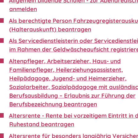
Allgemein bildende Schulen - zur Abendrealsc
anmelden
Als berechtigte Person Fahrzeugregisterausku
(Halterauskunft) beantragen
Als Servicedienstleisterin oder Servicedienstle
im Rahmen der Geldwäscheaufsicht registrier
Altenpfleger, Arbeitserzieher, Haus- und
Familienpfleger, Heilerziehungsassistent,
Heilpädagoge, Jugend- und Heimerzieher,
Sozialarbeiter, Sozialpädagoge mit ausländis
Berufsausbildung – Erlaubnis zur Führung der
Berufsbezeichnung beantragen
Altersrente - Rente bei vorzeitigem Eintritt in 
Ruhestand beantragen
Altersrente für besonders langjährig Versiche