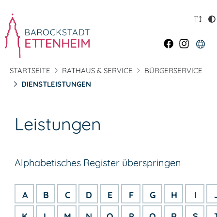
STARTSEITE
RATHAUS & SERVICE
BÜRGERSERVICE
DIENSTLEISTUNGEN
Leistungen
Alphabetisches Register überspringen
A
B
C
D
E
F
G
H
I
K
L
M
N
O
P
Q
R
S