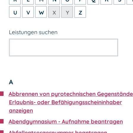
U
V
W
X
Y
Z
Leistungen suchen
A
Abbrennen von pyrotechnischen Gegenstände
Erlaubnis- oder Befähigungsscheininhaber
anzeigen
Abendgymnasium - Aufnahme beantragen
Abfallentsorgernummer beantragen