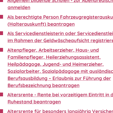
Allgemein bildende Schulen - zur Abendrealsc
anmelden
Als berechtigte Person Fahrzeugregisterausku
(Halterauskunft) beantragen
Als Servicedienstleisterin oder Servicedienstle
im Rahmen der Geldwäscheaufsicht registrier
Altenpfleger, Arbeitserzieher, Haus- und
Familienpfleger, Heilerziehungsassistent,
Heilpädagoge, Jugend- und Heimerzieher,
Sozialarbeiter, Sozialpädagoge mit ausländis
Berufsausbildung – Erlaubnis zur Führung der
Berufsbezeichnung beantragen
Altersrente - Rente bei vorzeitigem Eintritt in 
Ruhestand beantragen
Altersrente für besonders langjährig Versiche