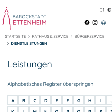
STARTSEITE
RATHAUS & SERVICE
BÜRGERSERVICE
DIENSTLEISTUNGEN
Leistungen
Alphabetisches Register überspringen
A
B
C
D
E
F
G
H
I
K
L
M
N
O
P
Q
R
S