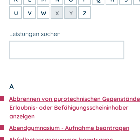
U
V
W
X
Y
Z
Leistungen suchen
A
Abbrennen von pyrotechnischen Gegenstände
Erlaubnis- oder Befähigungsscheininhaber
anzeigen
Abendgymnasium - Aufnahme beantragen
Abfallentsorgernummer beantragen