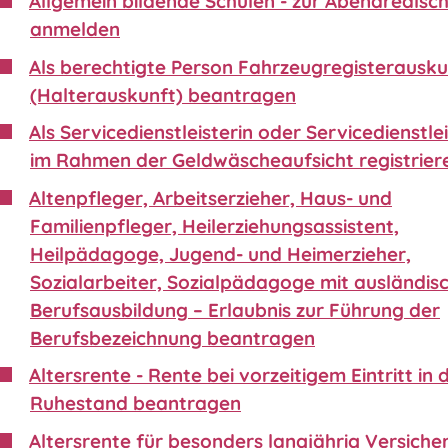
Allgemein bildende Schulen - zur Abendrealsc
anmelden
Als berechtigte Person Fahrzeugregisterausku
(Halterauskunft) beantragen
Als Servicedienstleisterin oder Servicedienstle
im Rahmen der Geldwäscheaufsicht registrier
Altenpfleger, Arbeitserzieher, Haus- und
Familienpfleger, Heilerziehungsassistent,
Heilpädagoge, Jugend- und Heimerzieher,
Sozialarbeiter, Sozialpädagoge mit ausländis
Berufsausbildung – Erlaubnis zur Führung der
Berufsbezeichnung beantragen
Altersrente - Rente bei vorzeitigem Eintritt in 
Ruhestand beantragen
Altersrente für besonders langjährig Versiche