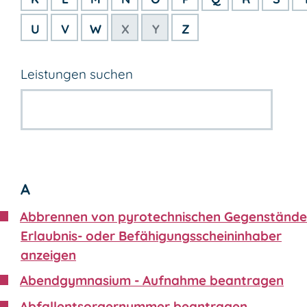
U
V
W
X
Y
Z
Leistungen suchen
A
Abbrennen von pyrotechnischen Gegenstände
Erlaubnis- oder Befähigungsscheininhaber
anzeigen
Abendgymnasium - Aufnahme beantragen
Abfallentsorgernummer beantragen