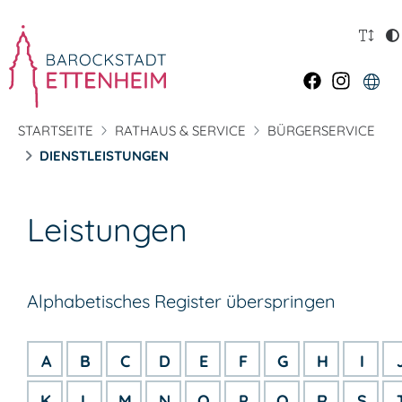
STARTSEITE
RATHAUS & SERVICE
BÜRGERSERVICE
DIENSTLEISTUNGEN
Leistungen
Alphabetisches Register überspringen
A
B
C
D
E
F
G
H
I
K
L
M
N
O
P
Q
R
S