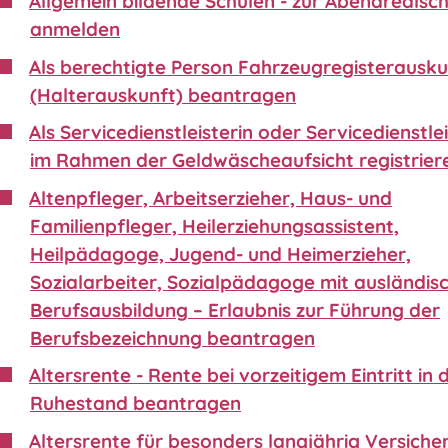
Allgemein bildende Schulen - zur Abendrealsc
anmelden
Als berechtigte Person Fahrzeugregisterausku
(Halterauskunft) beantragen
Als Servicedienstleisterin oder Servicedienstle
im Rahmen der Geldwäscheaufsicht registrier
Altenpfleger, Arbeitserzieher, Haus- und
Familienpfleger, Heilerziehungsassistent,
Heilpädagoge, Jugend- und Heimerzieher,
Sozialarbeiter, Sozialpädagoge mit ausländis
Berufsausbildung – Erlaubnis zur Führung der
Berufsbezeichnung beantragen
Altersrente - Rente bei vorzeitigem Eintritt in 
Ruhestand beantragen
Altersrente für besonders langjährig Versiche