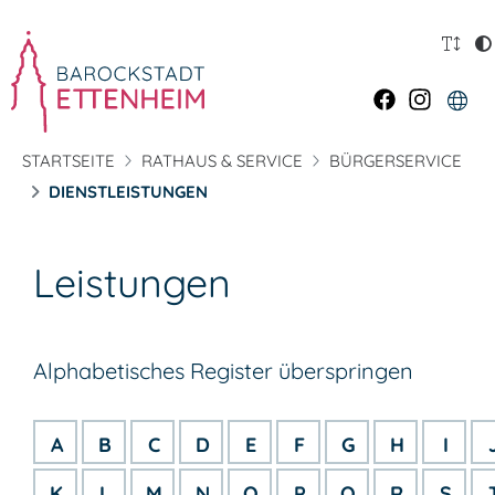
STARTSEITE
RATHAUS & SERVICE
BÜRGERSERVICE
DIENSTLEISTUNGEN
Leistungen
Alphabetisches Register überspringen
A
B
C
D
E
F
G
H
I
K
L
M
N
O
P
Q
R
S