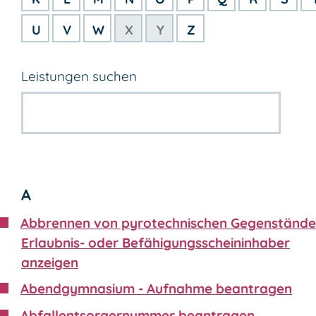
U
V
W
X
Y
Z
Leistungen suchen
A
Abbrennen von pyrotechnischen Gegenstände
Erlaubnis- oder Befähigungsscheininhaber
anzeigen
Abendgymnasium - Aufnahme beantragen
Abfallentsorgernummer beantragen