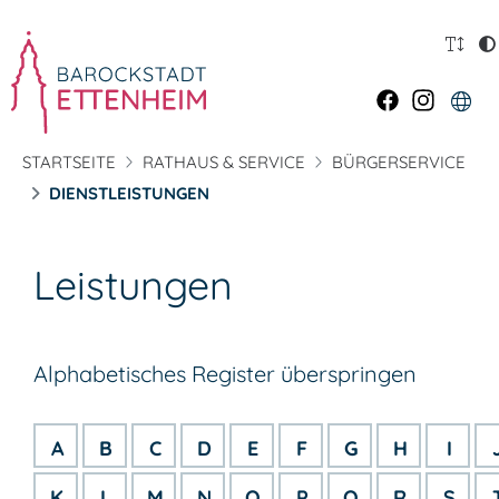
STARTSEITE
RATHAUS & SERVICE
BÜRGERSERVICE
DIENSTLEISTUNGEN
Leistungen
Alphabetisches Register überspringen
A
B
C
D
E
F
G
H
I
K
L
M
N
O
P
Q
R
S