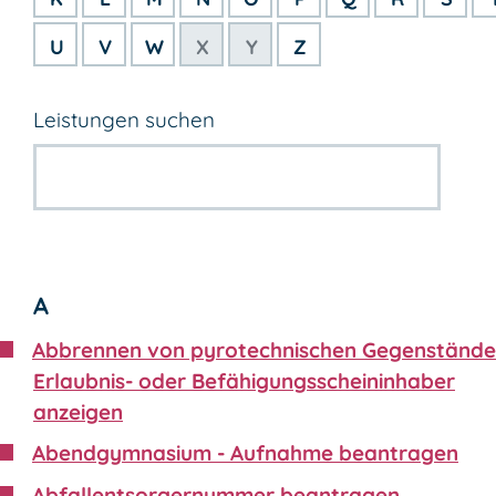
U
V
W
X
Y
Z
Leistungen suchen
A
Abbrennen von pyrotechnischen Gegenstände
Erlaubnis- oder Befähigungsscheininhaber
anzeigen
Abendgymnasium - Aufnahme beantragen
Abfallentsorgernummer beantragen