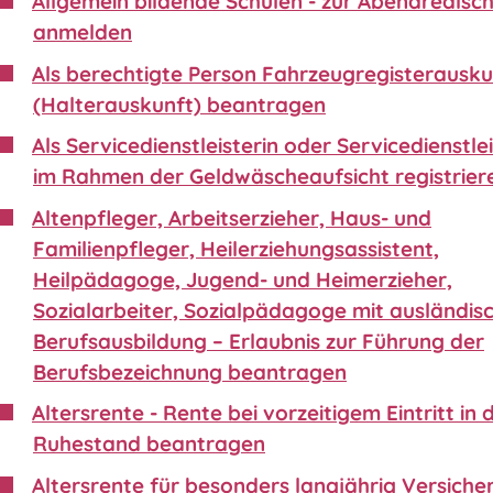
Allgemein bildende Schulen - zur Abendrealsc
anmelden
Als berechtigte Person Fahrzeugregisterausku
(Halterauskunft) beantragen
Als Servicedienstleisterin oder Servicedienstle
im Rahmen der Geldwäscheaufsicht registrier
Altenpfleger, Arbeitserzieher, Haus- und
Familienpfleger, Heilerziehungsassistent,
Heilpädagoge, Jugend- und Heimerzieher,
Sozialarbeiter, Sozialpädagoge mit ausländis
Berufsausbildung – Erlaubnis zur Führung der
Berufsbezeichnung beantragen
Altersrente - Rente bei vorzeitigem Eintritt in 
Ruhestand beantragen
Altersrente für besonders langjährig Versiche