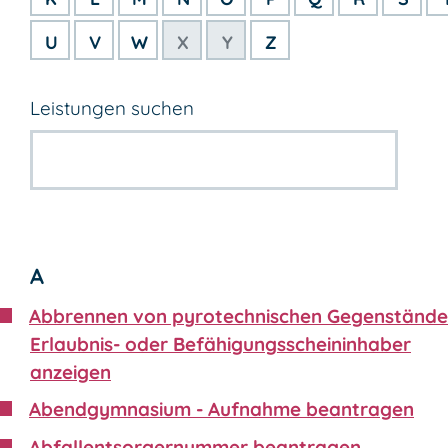
U
V
W
X
Y
Z
Leistungen suchen
A
Abbrennen von pyrotechnischen Gegenstände
Erlaubnis- oder Befähigungsscheininhaber
anzeigen
Abendgymnasium - Aufnahme beantragen
Abfallentsorgernummer beantragen