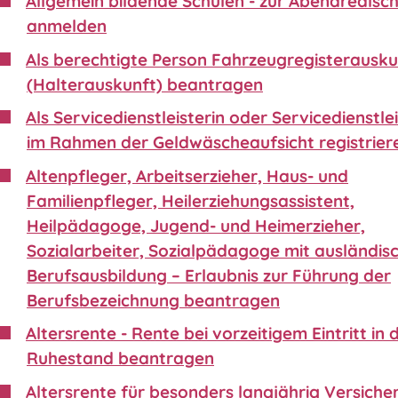
Allgemein bildende Schulen - zur Abendrealsc
anmelden
Als berechtigte Person Fahrzeugregisterausku
(Halterauskunft) beantragen
Als Servicedienstleisterin oder Servicedienstle
im Rahmen der Geldwäscheaufsicht registrier
Altenpfleger, Arbeitserzieher, Haus- und
Familienpfleger, Heilerziehungsassistent,
Heilpädagoge, Jugend- und Heimerzieher,
Sozialarbeiter, Sozialpädagoge mit ausländis
Berufsausbildung – Erlaubnis zur Führung der
Berufsbezeichnung beantragen
Altersrente - Rente bei vorzeitigem Eintritt in 
Ruhestand beantragen
Altersrente für besonders langjährig Versiche