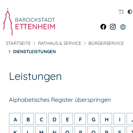
STARTSEITE
RATHAUS & SERVICE
BÜRGERSERVICE
DIENSTLEISTUNGEN
Leistungen
Alphabetisches Register überspringen
A
B
C
D
E
F
G
H
I
K
L
M
N
O
P
Q
R
S