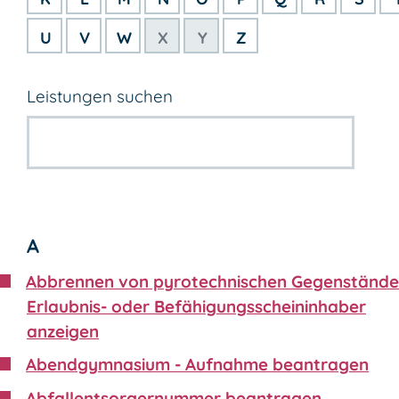
U
V
W
X
Y
Z
Leistungen suchen
A
Abbrennen von pyrotechnischen Gegenstände
Erlaubnis- oder Befähigungsscheininhaber
anzeigen
Abendgymnasium - Aufnahme beantragen
Abfallentsorgernummer beantragen