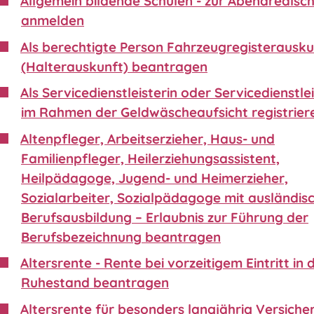
Allgemein bildende Schulen - zur Abendrealsc
anmelden
Als berechtigte Person Fahrzeugregisterausku
(Halterauskunft) beantragen
Als Servicedienstleisterin oder Servicedienstle
im Rahmen der Geldwäscheaufsicht registrier
Altenpfleger, Arbeitserzieher, Haus- und
Familienpfleger, Heilerziehungsassistent,
Heilpädagoge, Jugend- und Heimerzieher,
Sozialarbeiter, Sozialpädagoge mit ausländis
Berufsausbildung – Erlaubnis zur Führung der
Berufsbezeichnung beantragen
Altersrente - Rente bei vorzeitigem Eintritt in 
Ruhestand beantragen
Altersrente für besonders langjährig Versiche