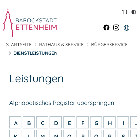
STARTSEITE
RATHAUS & SERVICE
BÜRGERSERVICE
DIENSTLEISTUNGEN
Leistungen
Alphabetisches Register überspringen
A
B
C
D
E
F
G
H
I
K
L
M
N
O
P
Q
R
S