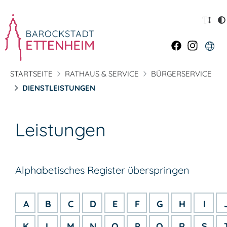
STARTSEITE
RATHAUS & SERVICE
BÜRGERSERVICE
DIENSTLEISTUNGEN
Leistungen
Alphabetisches Register überspringen
A
B
C
D
E
F
G
H
I
K
L
M
N
O
P
Q
R
S