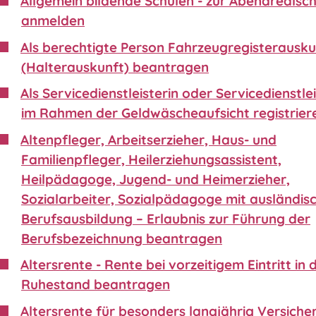
Allgemein bildende Schulen - zur Abendrealsc
anmelden
Als berechtigte Person Fahrzeugregisterausku
(Halterauskunft) beantragen
Als Servicedienstleisterin oder Servicedienstle
im Rahmen der Geldwäscheaufsicht registrier
Altenpfleger, Arbeitserzieher, Haus- und
Familienpfleger, Heilerziehungsassistent,
Heilpädagoge, Jugend- und Heimerzieher,
Sozialarbeiter, Sozialpädagoge mit ausländis
Berufsausbildung – Erlaubnis zur Führung der
Berufsbezeichnung beantragen
Altersrente - Rente bei vorzeitigem Eintritt in 
Ruhestand beantragen
Altersrente für besonders langjährig Versiche