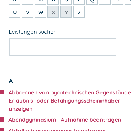
U
V
W
X
Y
Z
Leistungen suchen
A
Abbrennen von pyrotechnischen Gegenstände
Erlaubnis- oder Befähigungsscheininhaber
anzeigen
Abendgymnasium - Aufnahme beantragen
Abfallentsorgernummer beantragen