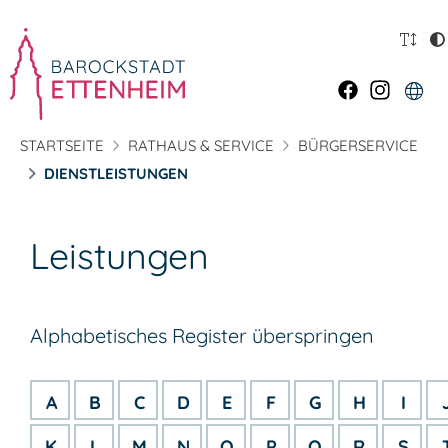
STARTSEITE
RATHAUS & SERVICE
BÜRGERSERVICE
DIENSTLEISTUNGEN
Leistungen
Alphabetisches Register überspringen
A
B
C
D
E
F
G
H
I
K
L
M
N
O
P
Q
R
S