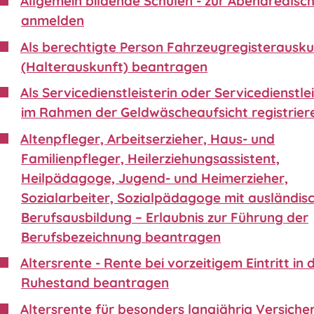
Allgemein bildende Schulen - zur Abendrealsc
anmelden
Als berechtigte Person Fahrzeugregisterausku
(Halterauskunft) beantragen
Als Servicedienstleisterin oder Servicedienstle
im Rahmen der Geldwäscheaufsicht registrier
Altenpfleger, Arbeitserzieher, Haus- und
Familienpfleger, Heilerziehungsassistent,
Heilpädagoge, Jugend- und Heimerzieher,
Sozialarbeiter, Sozialpädagoge mit ausländis
Berufsausbildung – Erlaubnis zur Führung der
Berufsbezeichnung beantragen
Altersrente - Rente bei vorzeitigem Eintritt in 
Ruhestand beantragen
Altersrente für besonders langjährig Versiche