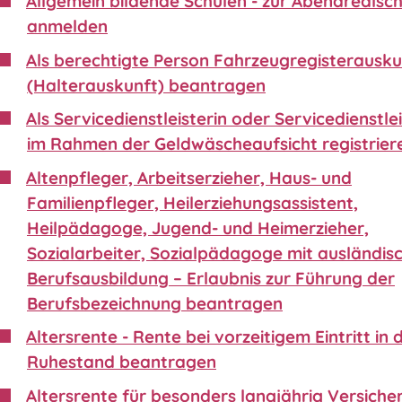
Allgemein bildende Schulen - zur Abendrealsc
anmelden
Als berechtigte Person Fahrzeugregisterausku
(Halterauskunft) beantragen
Als Servicedienstleisterin oder Servicedienstle
im Rahmen der Geldwäscheaufsicht registrier
Altenpfleger, Arbeitserzieher, Haus- und
Familienpfleger, Heilerziehungsassistent,
Heilpädagoge, Jugend- und Heimerzieher,
Sozialarbeiter, Sozialpädagoge mit ausländis
Berufsausbildung – Erlaubnis zur Führung der
Berufsbezeichnung beantragen
Altersrente - Rente bei vorzeitigem Eintritt in 
Ruhestand beantragen
Altersrente für besonders langjährig Versiche