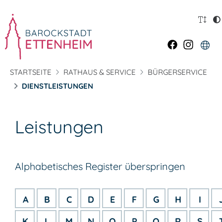
STARTSEITE
RATHAUS & SERVICE
BÜRGERSERVICE
DIENSTLEISTUNGEN
Leistungen
Alphabetisches Register überspringen
A
B
C
D
E
F
G
H
I
K
L
M
N
O
P
Q
R
S