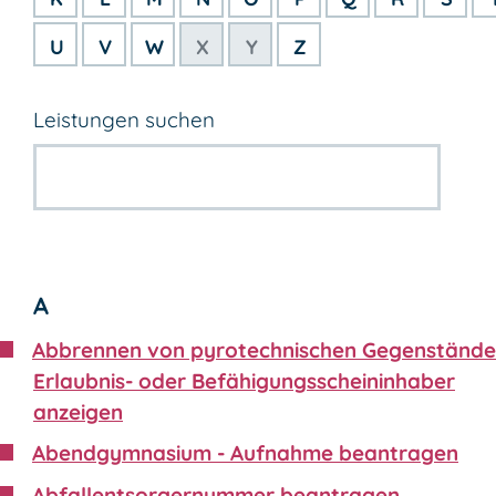
U
V
W
X
Y
Z
Leistungen suchen
A
Abbrennen von pyrotechnischen Gegenstände
Erlaubnis- oder Befähigungsscheininhaber
anzeigen
Abendgymnasium - Aufnahme beantragen
Abfallentsorgernummer beantragen