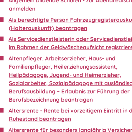
Allgemein bildende Schulen - zur Abendrealsc
anmelden
Als berechtigte Person Fahrzeugregisterausku
(Halterauskunft) beantragen
Als Servicedienstleisterin oder Servicedienstle
im Rahmen der Geldwäscheaufsicht registrier
Altenpfleger, Arbeitserzieher, Haus- und
Familienpfleger, Heilerziehungsassistent,
Heilpädagoge, Jugend- und Heimerzieher,
Sozialarbeiter, Sozialpädagoge mit ausländis
Berufsausbildung – Erlaubnis zur Führung der
Berufsbezeichnung beantragen
Altersrente - Rente bei vorzeitigem Eintritt in 
Ruhestand beantragen
Altersrente für besonders langjährig Versiche