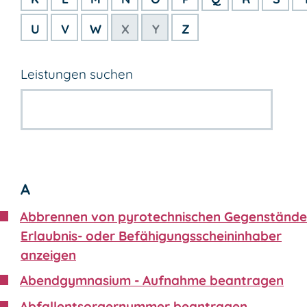
U
V
W
X
Y
Z
Leistungen suchen
A
Abbrennen von pyrotechnischen Gegenstände
Erlaubnis- oder Befähigungsscheininhaber
anzeigen
Abendgymnasium - Aufnahme beantragen
Abfallentsorgernummer beantragen