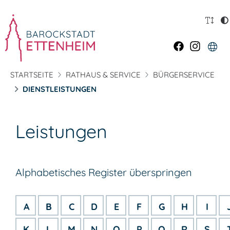
STARTSEITE
RATHAUS & SERVICE
BÜRGERSERVICE
DIENSTLEISTUNGEN
Leistungen
Alphabetisches Register überspringen
A
B
C
D
E
F
G
H
I
K
L
M
N
O
P
Q
R
S