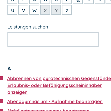
U
V
W
X
Y
Z
Leistungen suchen
A
Abbrennen von pyrotechnischen Gegenstände
Erlaubnis- oder Befähigungsscheininhaber
anzeigen
Abendgymnasium - Aufnahme beantragen
Abfallentsorgernummer beantragen