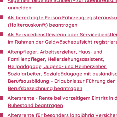
Allgemein bildende Schulen - zur Abendrealsc
anmelden
Als berechtigte Person Fahrzeugregisterausku
(Halterauskunft) beantragen
Als Servicedienstleisterin oder Servicedienstle
im Rahmen der Geldwäscheaufsicht registrier
Altenpfleger, Arbeitserzieher, Haus- und
Familienpfleger, Heilerziehungsassistent,
Heilpädagoge, Jugend- und Heimerzieher,
Sozialarbeiter, Sozialpädagoge mit ausländis
Berufsausbildung – Erlaubnis zur Führung der
Berufsbezeichnung beantragen
Altersrente - Rente bei vorzeitigem Eintritt in 
Ruhestand beantragen
Altersrente für besonders langjährig Versiche