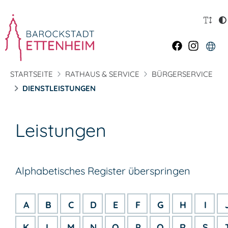
STARTSEITE
RATHAUS & SERVICE
BÜRGERSERVICE
DIENSTLEISTUNGEN
Leistungen
Alphabetisches Register überspringen
A
B
C
D
E
F
G
H
I
K
L
M
N
O
P
Q
R
S