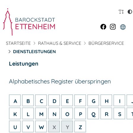
STARTSEITE
RATHAUS & SERVICE
BÜRGERSERVICE
DIENSTLEISTUNGEN
Leistungen
Alphabetisches Register überspringen
A
B
C
D
E
F
G
H
I
K
L
M
N
O
P
Q
R
S
U
V
W
X
Y
Z