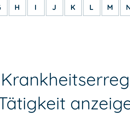
G
H
I
J
K
L
M
 Krankheitserreg
ätigkeit anzeig