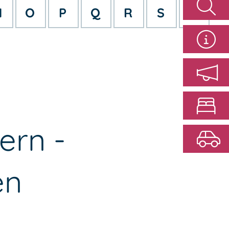
N
O
P
Q
R
S
T
ern -
en