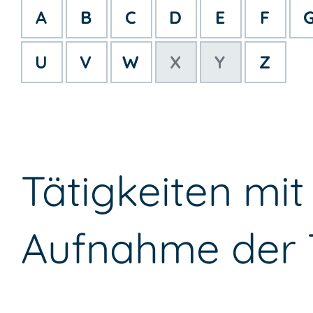
A
B
C
D
E
F
U
V
W
X
Y
Z
Tätigkeiten mit
Aufnahme der T