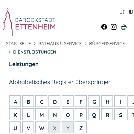
STARTSEITE
RATHAUS & SERVICE
BÜRGERSERVICE
DIENSTLEISTUNGEN
Leistungen
Alphabetisches Register überspringen
A
B
C
D
E
F
G
H
I
K
L
M
N
O
P
Q
R
S
U
V
W
X
Y
Z