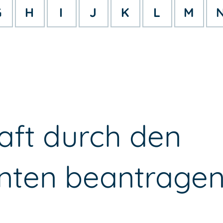
G
H
I
J
K
L
M
aft durch den
nten beantrage