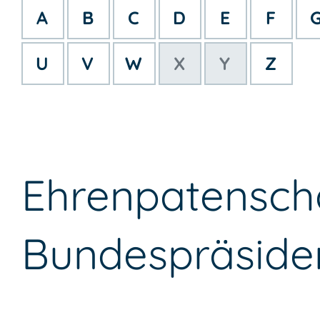
A
B
C
D
E
F
U
V
W
X
Y
Z
Ehrenpatensch
Bundespräside