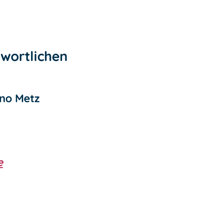
wortlichen
uno Metz
e