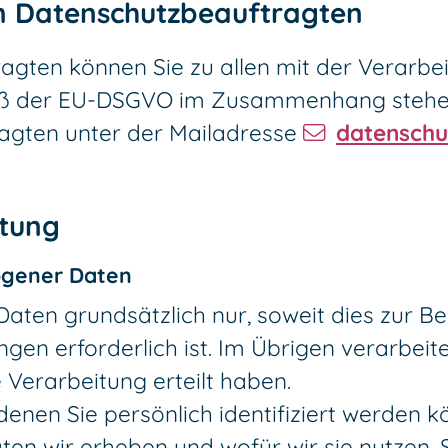
en Datenschutzbeauftragten
agten können Sie zu allen mit der Verarb
ß der EU-DSGVO im Zusammenhang stehen
ragten unter der Mailadresse
datenschu
itung
ogener Daten
ten grundsätzlich nur, soweit dies zur Ber
ngen erforderlich ist. Im Übrigen verarbei
e Verarbeitung erteilt haben.
nen Sie persönlich identifiziert werden k
ten wir erheben und wofür wir sie nutzen. 