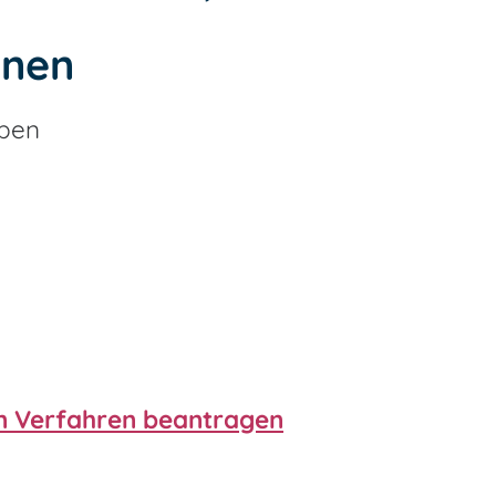
onen
aben
n Verfahren beantragen