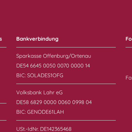
s
Bankverbindung
Fo
Sparkasse Offenburg/Ortenau
DE54 6645 0050 0070 0000 14
BIC: SOLADES1OFG
Fa
Volksbank Lahr eG
DE58 6829 0000 0060 0998 04
BIC: GENODE61LAH
USt.-IdNr. DE142365468