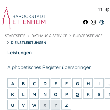
STARTSEITE
RATHAUS & SERVICE
BÜRGERSERVICE
DIENSTLEISTUNGEN
Leistungen
Alphabetisches Register überspringen
A
B
C
D
E
F
G
H
I
K
L
M
N
O
P
Q
R
S
U
V
W
X
Y
Z