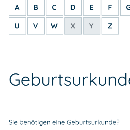
A
B
C
D
E
F
U
V
W
X
Y
Z
Geburtsurkund
Sie benötigen eine Geburtsurkunde?