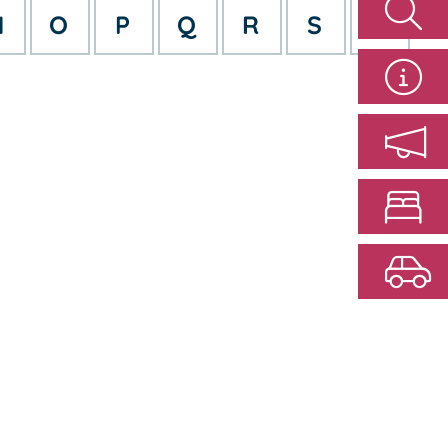
N
O
P
Q
R
S
T