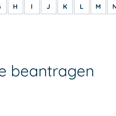
G
H
I
J
K
L
M
e beantragen