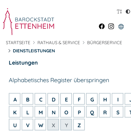
STARTSEITE
RATHAUS & SERVICE
BÜRGERSERVICE
DIENSTLEISTUNGEN
Leistungen
Alphabetisches Register überspringen
A
B
C
D
E
F
G
H
I
K
L
M
N
O
P
Q
R
S
U
V
W
X
Y
Z