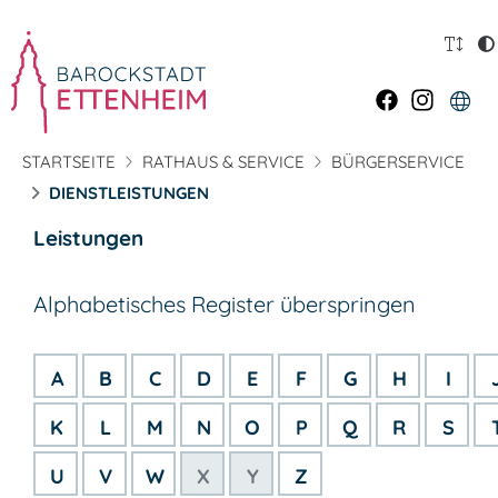
STARTSEITE
RATHAUS & SERVICE
BÜRGERSERVICE
DIENSTLEISTUNGEN
Leistungen
Alphabetisches Register überspringen
A
B
C
D
E
F
G
H
I
K
L
M
N
O
P
Q
R
S
U
V
W
X
Y
Z