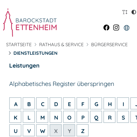
STARTSEITE
RATHAUS & SERVICE
BÜRGERSERVICE
DIENSTLEISTUNGEN
Leistungen
Alphabetisches Register überspringen
A
B
C
D
E
F
G
H
I
K
L
M
N
O
P
Q
R
S
U
V
W
X
Y
Z