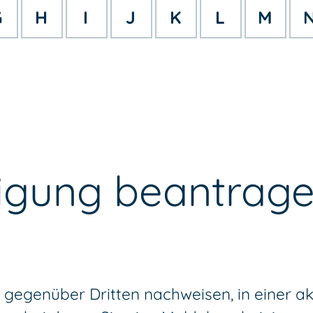
G
H
I
J
K
L
M
igung beantrag
gegenüber Dritten nachweisen, in einer a