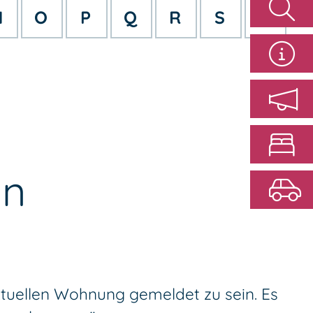
N
O
P
Q
R
S
T
en
ktuellen Wohnung gemeldet zu sein. Es