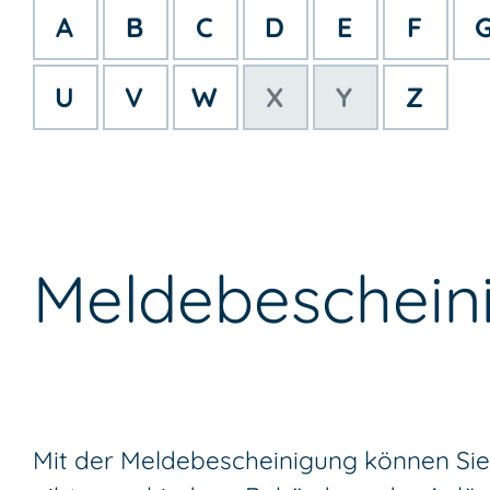
A
B
C
D
E
F
U
V
W
X
Y
Z
Meldebeschein
Mit der Meldebescheinigung können Sie 