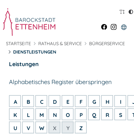
STARTSEITE
RATHAUS & SERVICE
BÜRGERSERVICE
DIENSTLEISTUNGEN
Leistungen
Alphabetisches Register überspringen
A
B
C
D
E
F
G
H
I
K
L
M
N
O
P
Q
R
S
U
V
W
X
Y
Z