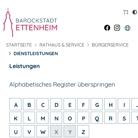
STARTSEITE
RATHAUS & SERVICE
BÜRGERSERVICE
DIENSTLEISTUNGEN
Leistungen
Alphabetisches Register überspringen
A
B
C
D
E
F
G
H
I
K
L
M
N
O
P
Q
R
S
U
V
W
X
Y
Z