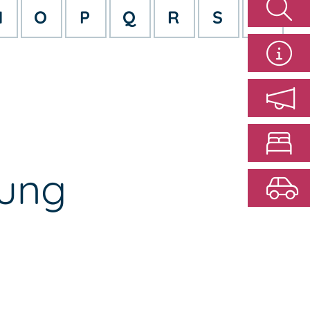
N
O
P
Q
R
S
T
rung