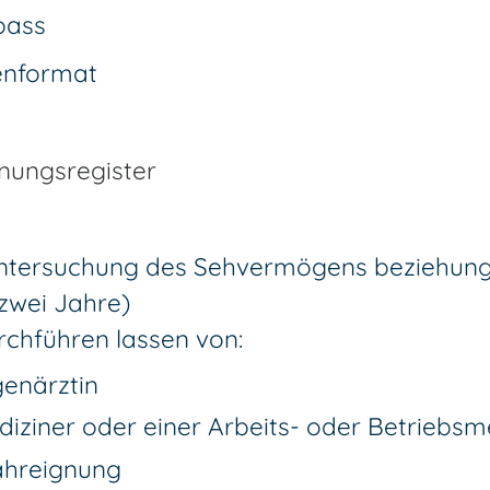
pass
enformat
nungsregister
 Untersuchung des Sehvermögens beziehun
 zwei Jahre)
chführen lassen von:
enärztin
iziner oder einer Arbeits- oder Betriebsm
Fahreignung