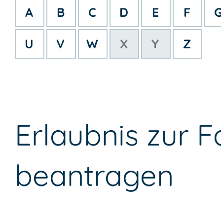
A
B
C
D
E
F
U
V
W
X
Y
Z
Erlaubnis zur 
beantragen