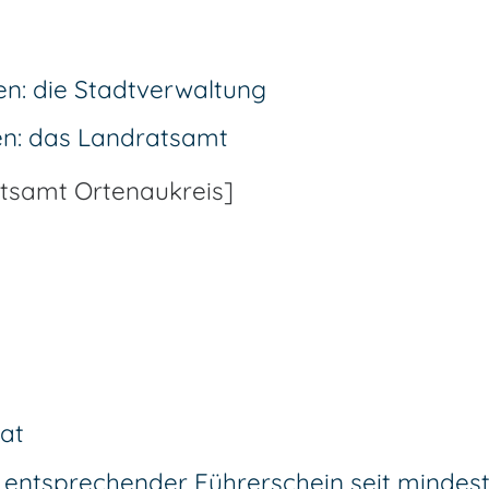
en: die Stadtverwaltung
en: das Landratsamt
tsamt Ortenaukreis]
at
n entsprechender Führerschein seit mindes