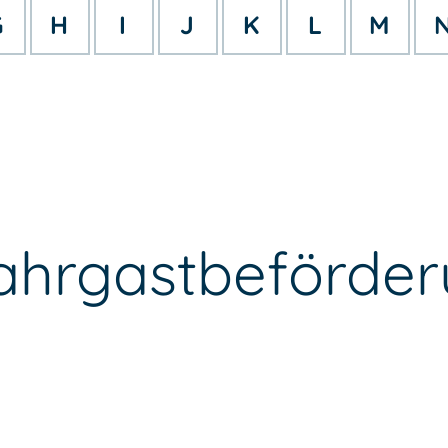
G
H
I
J
K
L
M
Fahrgastbeförde