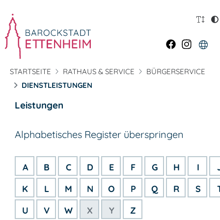
STARTSEITE
RATHAUS & SERVICE
BÜRGERSERVICE
DIENSTLEISTUNGEN
Leistungen
Alphabetisches Register überspringen
A
B
C
D
E
F
G
H
I
K
L
M
N
O
P
Q
R
S
U
V
W
X
Y
Z