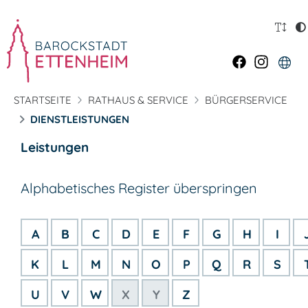
STARTSEITE
RATHAUS & SERVICE
BÜRGERSERVICE
DIENSTLEISTUNGEN
Leistungen
Alphabetisches Register überspringen
A
B
C
D
E
F
G
H
I
K
L
M
N
O
P
Q
R
S
U
V
W
X
Y
Z