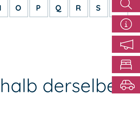
N
O
P
Q
R
S
T
halb derselben