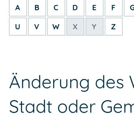
A
B
C
D
E
F
U
V
W
X
Y
Z
Änderung des W
Stadt oder Ge