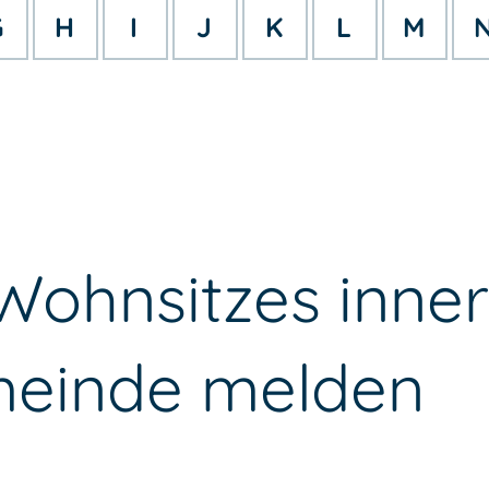
G
H
I
J
K
L
M
ohnsitzes inner
meinde melden