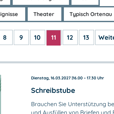
ignisse
Theater
Typisch Ortenau
8
9
10
11
12
13
Weit
Dienstag, 16.03.2027
|
16.00 – 17.30 Uhr
Schreibstube
Brauchen Sie Unterstützung be
und Ausfüllen von Briefen und