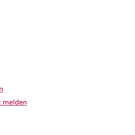
n
mt melden