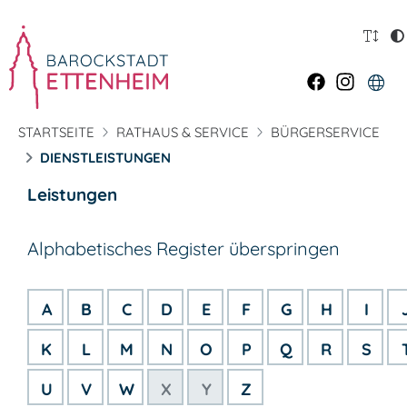
STARTSEITE
RATHAUS & SERVICE
BÜRGERSERVICE
DIENSTLEISTUNGEN
Leistungen
Alphabetisches Register überspringen
A
B
C
D
E
F
G
H
I
K
L
M
N
O
P
Q
R
S
U
V
W
X
Y
Z